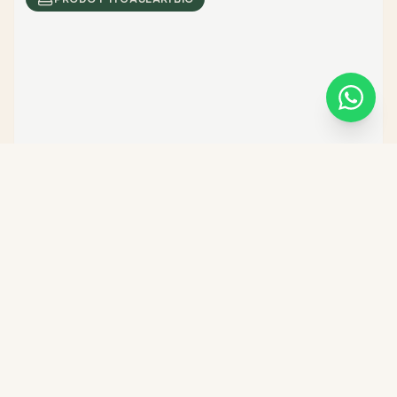
Robiole
APRILE – FINE AGOSTO
Formaggi freschi morbidi, 100% latte di capra.
PRODOTTI CASEARI BIO