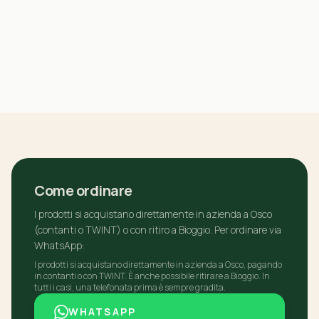
Come ordinare
I prodotti si acquistano direttamente in azienda a Osco
(contanti o TWINT) o con ritiro a Bioggio. Per ordinare via
WhatsApp:
I prodotti si acquistano direttamente in azienda a Osco, pagando
in contanti o con TWINT. È anche possibile ritirare a Bioggio. In
tutti i casi, una telefonata prima è sempre gradita.
WHATSAPP