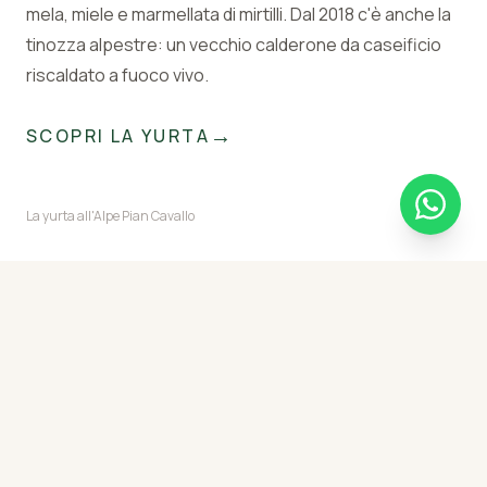
mela, miele e marmellata di mirtilli. Dal 2018 c'è anche la
tinozza alpestre: un vecchio calderone da caseificio
riscaldato a fuoco vivo.
→
SCOPRI LA YURTA
La yurta all'Alpe Pian Cavallo
Vieni a Trovarci
L'alpe è raggiungibile solo a piedi. Pianifica il percorso,
controlla la funivia e ci vediamo quassù.