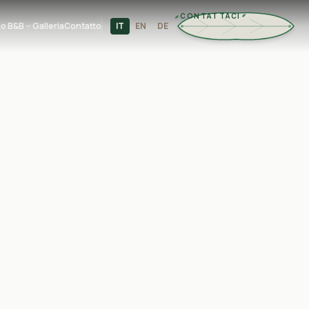
CONTATTACI
mo B&B
Galleria
Contatto
IT
EN
DE