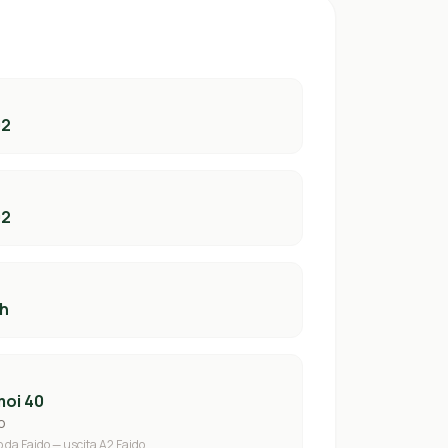
02
02
ch
moi 40
o
 da Faido — uscita A2 Faido