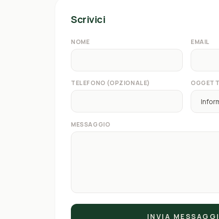
Scrivici
NOME
EMAIL
TELEFONO (OPZIONALE)
OGGET
MESSAGGIO
INVIA MESSAGG