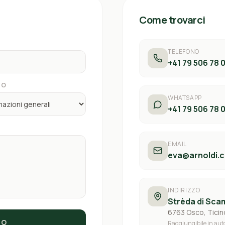
Come trovarci
TELEFONO
+41 79 506 78 
TO
WHATSAPP
+41 79 506 78 
EMAIL
eva@arnoldi.
INDIRIZZO
Strèda di Sca
6763 Osco, Ticin
IO
Raggiungibile in auto