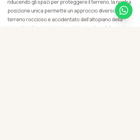
riducendo gli spazi per proteggere il terreno, la nostra
posizione unica permette un approccio diverso. Il
terreno roccioso e accidentato dell'altopiano della
Leventina è naturalmente resistente al grufolamento.
Qui i nostri maiali non sono mai confinati: sono liberi di
esplorare, scavare e seguire i propri istinti per tutta la
durata del soggiorno, vivendo esattamente come
vuole la natura.