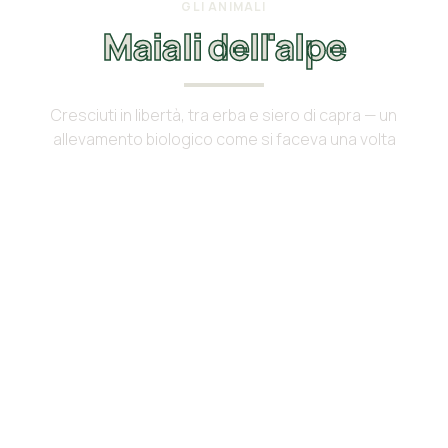
GLI ANIMALI
Maiali dell'alpe
Cresciuti in libertà, tra erba e siero di capra — un
allevamento biologico come si faceva una volta