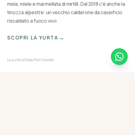
mela, miele e marmellata di mirtilli. Dal 2018 c'è anche la
tinozza alpestre: un vecchio calderone da caseificio
riscaldato a fuoco vivo.
→
SCOPRI LA YURTA
La yurta all'Alpe Pian Cavallo
Vieni a Trovarci
L'alpe è raggiungibile solo a piedi. Pianifica il percorso,
controlla la funivia e ci vediamo quassù.